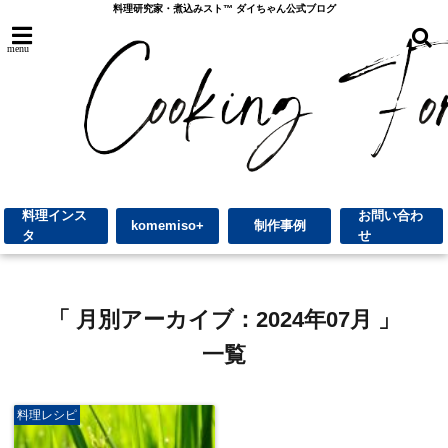
料理研究家・煮込みスト™︎ ダイちゃん公式ブログ
menu
料理インス
お問い合わ
komemiso+
制作事例
タ
せ
「 月別アーカイブ：2024年07月 」
一覧
料理レシピ