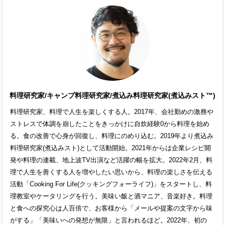
料理研究家/キャンプ料理研究家/煮込み料理研究家(煮込みスト™)
料理研究家、料理で人生を楽しくする人。2017年、会社勤めの激務や
ストレスで体調を崩したことをきっかけに自炊経験0から料理を始め
る。食の改善で心身が回復し、料理にのめり込む。2019年より煮込み
料理研究家(煮込みスト)として活動開始。2021年からは企業レシピ開
発や料理の連載、地上波TV出演など活躍の幅を拡大。2022年2月、料
理で人生を善くする人を増やしたい思いから、料理の楽しさを伝える
活動「Cooking For Life(クッキングフォーライフ)」をスタートし、料
理教室やケータリングを行う。美味い飯と酒マニア、音楽好き。料理
と食への探究心は人百倍で、お客様から「メールや提案の文字から味
がする」「美味いへの発想が無限」と言われるほど。2022年、初の