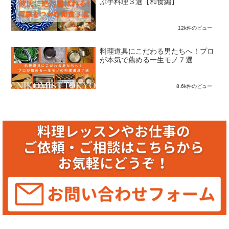
ぶ手料理３選【和食編】
12k件のビュー
料理道具にこだわる男たちへ！プロ
が本気で薦める一生モノ７選
8.6k件のビュー