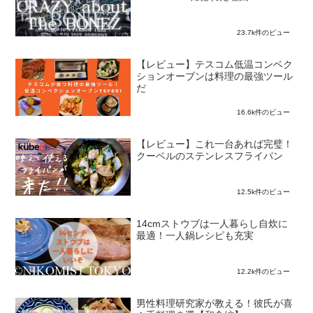
23.7k件のビュー
【レビュー】テスコム低温コンベク
ションオーブンは料理の最強ツール
だ
16.6k件のビュー
【レビュー】これ一台あれば完璧！
クーベルのステンレスフライパン
12.5k件のビュー
14cmストウブは一人暮らし自炊に
最適！一人鍋レシピも充実
12.2k件のビュー
男性料理研究家が教える！彼氏が喜