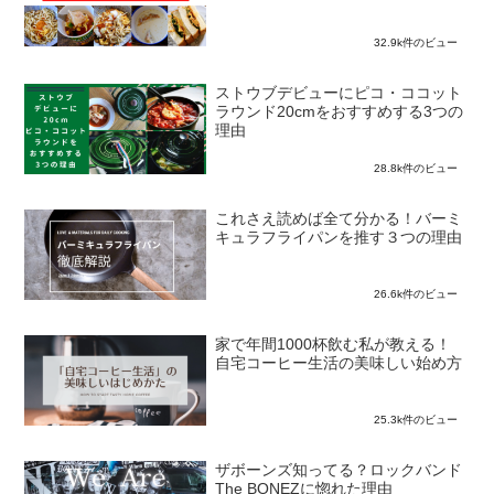
32.9k件のビュー
ストウブデビューにピコ・ココット
ラウンド20cmをおすすめする3つの
理由
28.8k件のビュー
これさえ読めば全て分かる！バーミ
キュラフライパンを推す３つの理由
26.6k件のビュー
家で年間1000杯飲む私が教える！
自宅コーヒー生活の美味しい始め方
25.3k件のビュー
ザボーンズ知ってる？ロックバンド
The BONEZに惚れた理由