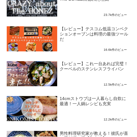
23.7k件のビュー
【レビュー】テスコム低温コンベク
ションオーブンは料理の最強ツール
だ
16.6k件のビュー
【レビュー】これ一台あれば完璧！
クーベルのステンレスフライパン
12.5k件のビュー
14cmストウブは一人暮らし自炊に
最適！一人鍋レシピも充実
12.2k件のビュー
男性料理研究家が教える！彼氏が喜