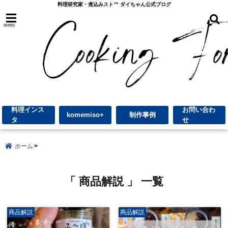
料理研究家・煮込みスト™︎ ダイちゃん公式ブログ
menu
料理インス
お問い合わ
komemiso+
制作事例
タ
せ
ホーム
「 商品解説 」 一覧
商品解説
商品解説