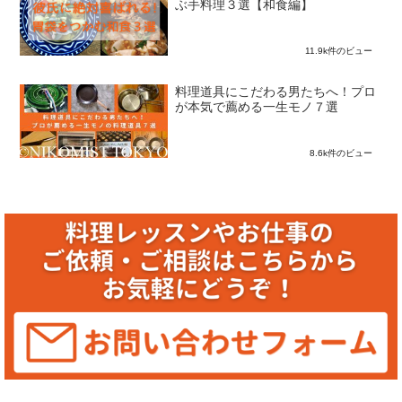
ぶ手料理３選【和食編】
11.9k件のビュー
料理道具にこだわる男たちへ！プロ
が本気で薦める一生モノ７選
8.6k件のビュー