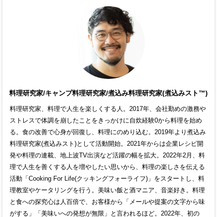
料理研究家/キャンプ料理研究家/煮込み料理研究家(煮込みスト™)
料理研究家、料理で人生を楽しくする人。2017年、会社勤めの激務や
ストレスで体調を崩したことをきっかけに自炊経験0から料理を始め
る。食の改善で心身が回復し、料理にのめり込む。2019年より煮込み
料理研究家(煮込みスト)として活動開始。2021年からは企業レシピ開
発や料理の連載、地上波TV出演など活躍の幅を拡大。2022年2月、料
理で人生を善くする人を増やしたい思いから、料理の楽しさを伝える
活動「Cooking For Life(クッキングフォーライフ)」をスタートし、料
理教室やケータリングを行う。美味い飯と酒マニア、音楽好き。料理
と食への探究心は人百倍で、お客様から「メールや提案の文字から味
がする」「美味いへの発想が無限」と言われるほど。2022年、初の