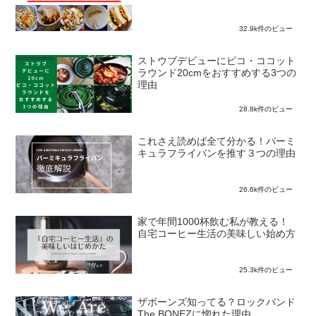
32.9k件のビュー
ストウブデビューにピコ・ココット
ラウンド20cmをおすすめする3つの
理由
28.8k件のビュー
これさえ読めば全て分かる！バーミ
キュラフライパンを推す３つの理由
26.6k件のビュー
家で年間1000杯飲む私が教える！
自宅コーヒー生活の美味しい始め方
25.3k件のビュー
ザボーンズ知ってる？ロックバンド
The BONEZに惚れた理由