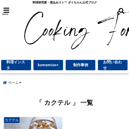
料理研究家・煮込みスト™︎ ダイちゃん公式ブログ
menu
料理インス
お問い合わ
komemiso+
制作事例
タ
せ
ホーム
「 カクテル 」 一覧
カクテル