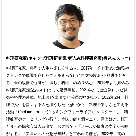
料理研究家/キャンプ料理研究家/煮込み料理研究家(煮込みスト™)
料理研究家、料理で人生を楽しくする人。2017年、会社勤めの激務や
ストレスで体調を崩したことをきっかけに自炊経験0から料理を始め
る。食の改善で心身が回復し、料理にのめり込む。2019年より煮込み
料理研究家(煮込みスト)として活動開始。2021年からは企業レシピ開
発や料理の連載、地上波TV出演など活躍の幅を拡大。2022年2月、料
理で人生を善くする人を増やしたい思いから、料理の楽しさを伝える
活動「Cooking For Life(クッキングフォーライフ)」をスタートし、料
理教室やケータリングを行う。美味い飯と酒マニア、音楽好き。料理
と食への探究心は人百倍で、お客様から「メールや提案の文字から味
がする」「美味いへの発想が無限」と言われるほど。2022年、初の