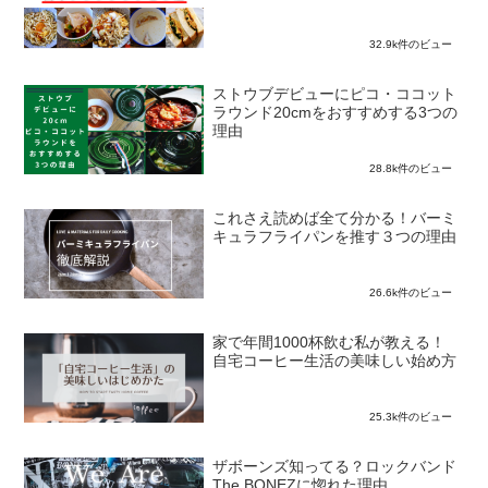
32.9k件のビュー
ストウブデビューにピコ・ココット
ラウンド20cmをおすすめする3つの
理由
28.8k件のビュー
これさえ読めば全て分かる！バーミ
キュラフライパンを推す３つの理由
26.6k件のビュー
家で年間1000杯飲む私が教える！
自宅コーヒー生活の美味しい始め方
25.3k件のビュー
ザボーンズ知ってる？ロックバンド
The BONEZに惚れた理由