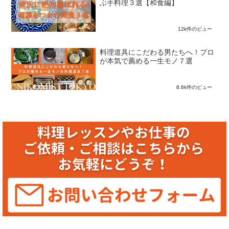
ぶ手料理３選【和食編】
12k件のビュー
料理道具にこだわる男たちへ！プロ
が本気で薦める一生モノ７選
8.6k件のビュー