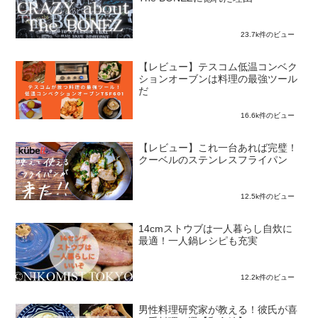
23.7k件のビュー
【レビュー】テスコム低温コンベク
ションオーブンは料理の最強ツール
だ
16.6k件のビュー
【レビュー】これ一台あれば完璧！
クーベルのステンレスフライパン
12.5k件のビュー
14cmストウブは一人暮らし自炊に
最適！一人鍋レシピも充実
12.2k件のビュー
男性料理研究家が教える！彼氏が喜