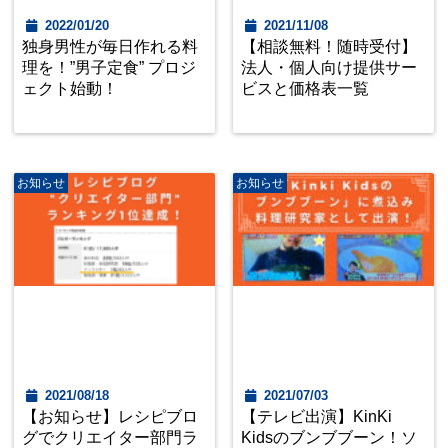
2022/01/20
2021/11/08
独身男性が毎日作れる料
【相談無料！随時受付】
理を！”男子定食” プロジ
法人・個人向け提供サー
ェクト始動！
ビスと価格表一覧
お知らせ
お知らせ
2021/08/18
2021/07/03
【お知らせ】レシピブロ
【テレビ出演】KinKi
グでクリエイター部門ラ
Kidsのブンブブーン！ソ