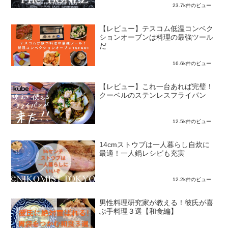
23.7k件のビュー
【レビュー】テスコム低温コンベク
ションオーブンは料理の最強ツール
だ
16.6k件のビュー
【レビュー】これ一台あれば完璧！
クーベルのステンレスフライパン
12.5k件のビュー
14cmストウブは一人暮らし自炊に
最適！一人鍋レシピも充実
12.2k件のビュー
男性料理研究家が教える！彼氏が喜
ぶ手料理３選【和食編】