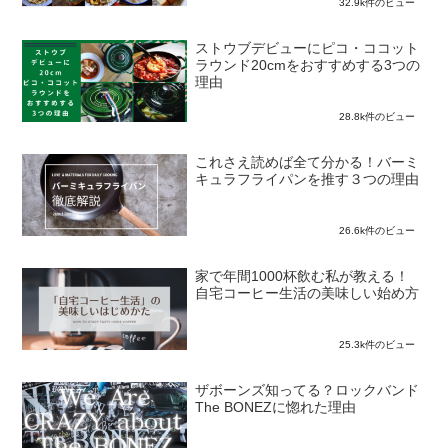
32.9k件のビュー
ストウブデビューにピコ・ココット
ラウンド20cmをおすすめする3つの
理由
28.8k件のビュー
これさえ読めば全て分かる！バーミ
キュラフライパンを推す３つの理由
26.6k件のビュー
家で年間1000杯飲む私が教える！
自宅コーヒー生活の美味しい始め方
25.3k件のビュー
ザボーンズ知ってる？ロックバンド
The BONEZに惚れた理由