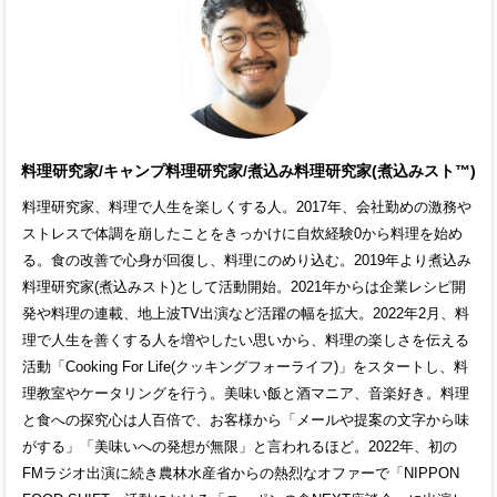
料理研究家/キャンプ料理研究家/煮込み料理研究家(煮込みスト™)
料理研究家、料理で人生を楽しくする人。2017年、会社勤めの激務や
ストレスで体調を崩したことをきっかけに自炊経験0から料理を始め
る。食の改善で心身が回復し、料理にのめり込む。2019年より煮込み
料理研究家(煮込みスト)として活動開始。2021年からは企業レシピ開
発や料理の連載、地上波TV出演など活躍の幅を拡大。2022年2月、料
理で人生を善くする人を増やしたい思いから、料理の楽しさを伝える
活動「Cooking For Life(クッキングフォーライフ)」をスタートし、料
理教室やケータリングを行う。美味い飯と酒マニア、音楽好き。料理
と食への探究心は人百倍で、お客様から「メールや提案の文字から味
がする」「美味いへの発想が無限」と言われるほど。2022年、初の
FMラジオ出演に続き農林水産省からの熱烈なオファーで「NIPPON