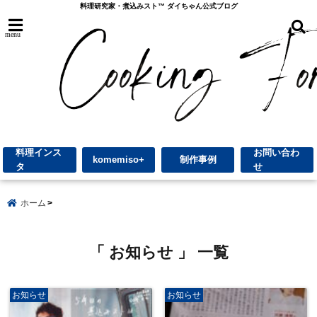
料理研究家・煮込みスト™︎ ダイちゃん公式ブログ
menu
料理インス
お問い合わ
komemiso+
制作事例
タ
せ
ホーム
「 お知らせ 」 一覧
お知らせ
お知らせ