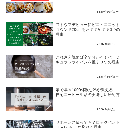
32.8k件のビュー
ストウブデビューにピコ・ココット
ラウンド20cmをおすすめする3つの
理由
28.8k件のビュー
これさえ読めば全て分かる！バーミ
キュラフライパンを推す３つの理由
26.6k件のビュー
家で年間1000杯飲む私が教える！
自宅コーヒー生活の美味しい始め方
25.3k件のビュー
ザボーンズ知ってる？ロックバンド
The BONEZに惚れた理由