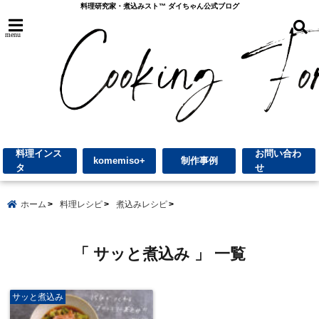
料理研究家・煮込みスト™︎ ダイちゃん公式ブログ
menu
料理インス
お問い合わ
komemiso+
制作事例
タ
せ
ホーム
料理レシピ
煮込みレシピ
「 サッと煮込み 」 一覧
サッと煮込み