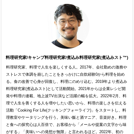
料理研究家/キャンプ料理研究家/煮込み料理研究家(煮込みスト™)
料理研究家、料理で人生を楽しくする人。2017年、会社勤めの激務や
ストレスで体調を崩したことをきっかけに自炊経験0から料理を始め
る。食の改善で心身が回復し、料理にのめり込む。2019年より煮込み
料理研究家(煮込みスト)として活動開始。2021年からは企業レシピ開
発や料理の連載、地上波TV出演など活躍の幅を拡大。2022年2月、料
理で人生を善くする人を増やしたい思いから、料理の楽しさを伝える
活動「Cooking For Life(クッキングフォーライフ)」をスタートし、料
理教室やケータリングを行う。美味い飯と酒マニア、音楽好き。料理
と食への探究心は人百倍で、お客様から「メールや提案の文字から味
がする」「美味いへの発想が無限」と言われるほど。2022年、初の