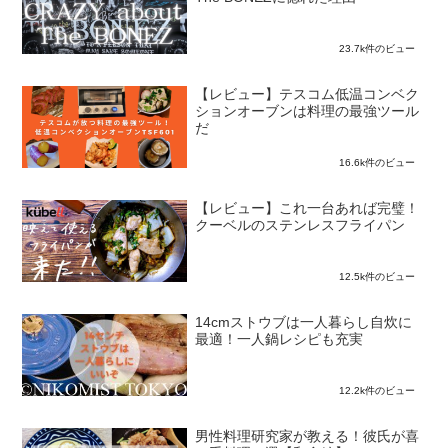
23.7k件のビュー
【レビュー】テスコム低温コンベク
ションオーブンは料理の最強ツール
だ
16.6k件のビュー
【レビュー】これ一台あれば完璧！
クーベルのステンレスフライパン
12.5k件のビュー
14cmストウブは一人暮らし自炊に
最適！一人鍋レシピも充実
12.2k件のビュー
男性料理研究家が教える！彼氏が喜