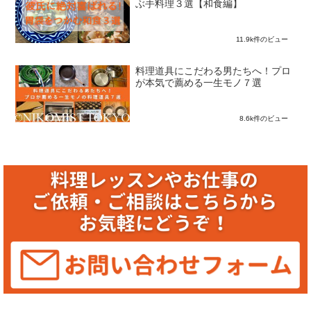
ぶ手料理３選【和食編】
11.9k件のビュー
料理道具にこだわる男たちへ！プロ
が本気で薦める一生モノ７選
8.6k件のビュー