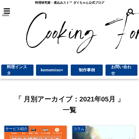
料理研究家・煮込みスト™︎ ダイちゃん公式ブログ
menu
料理インス
お問い合わ
komemiso+
制作事例
タ
せ
「 月別アーカイブ：2021年05月 」
一覧
サービス紹介
コラム