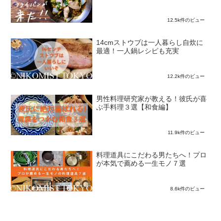
12.5k件のビュー
14cmストウブは一人暮らし自炊に
最適！一人鍋レシピも充実
12.2k件のビュー
男性料理研究家が教える！彼氏が喜
ぶ手料理３選【和食編】
11.9k件のビュー
料理道具にこだわる男たちへ！プロ
が本気で薦める一生モノ７選
8.6k件のビュー