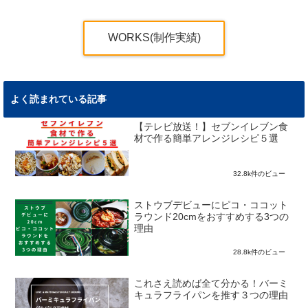
WORKS(制作実績)
よく読まれている記事
【テレビ放送！】セブンイレブン食
材で作る簡単アレンジレシピ５選
32.8k件のビュー
ストウブデビューにピコ・ココット
ラウンド20cmをおすすめする3つの
理由
28.8k件のビュー
これさえ読めば全て分かる！バーミ
キュラフライパンを推す３つの理由