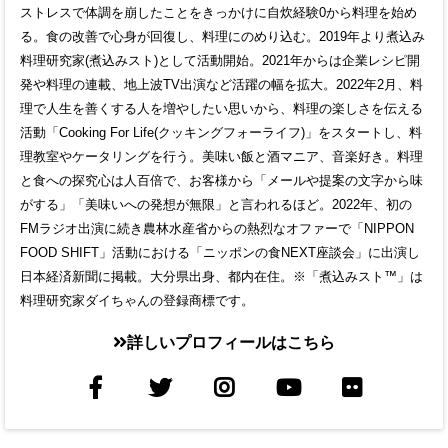
ストレスで体調を崩したことをきっかけに自炊経験0から料理を始め
る。食の改善で心身が回復し、料理にのめり込む。2019年より煮込み
料理研究家(煮込みスト)として活動開始。2021年からは企業レシピ開
発や料理の連載、地上波TV出演など活躍の幅を拡大。2022年2月、料
理で人生を善くする人を増やしたい思いから、料理の楽しさを伝える
活動「Cooking For Life(クッキングフォーライフ)」をスタートし、料
理教室やケータリングを行う。美味い飯と酒マニア、音楽好き。料理
と食への探究心は人百倍で、お客様から「メールや提案の文字から味
がする」「美味いへの発想が無限」と言われるほど。2022年、初の
FMラジオ出演に続き農林水産省からの熱烈なオファーで「NIPPON
FOOD SHIFT」活動における「ニッポンの食NEXT座談会」に出演し
日本経済新聞に掲載。大分県出身、都内在住。※「煮込みスト™」は
料理研究家ダイちゃんの登録商標です。
詳しいプロフィールはこちら