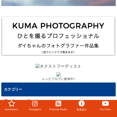
レシピブログに参加中♪
カテゴリー
CookingForLife
komemiso+
Instagram
Podcast Radio
YouTube
筆者紹介
komemiso+