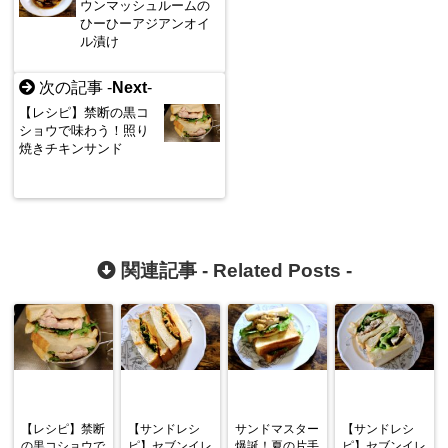
ウンマッシュルームの
ひーひーアジアンオイ
ル漬け
次の記事 -
Next
-
【レシピ】禁断の黒コ
ショウで味わう！照り
焼きチキンサンド
関連記事 -
Related Posts
-
【レシピ】禁断
【サンドレシ
サンドマスター
【サンドレシ
の黒コショウで
ピ】セブンイレ
爆誕！夏の片手
ピ】セブンイレ