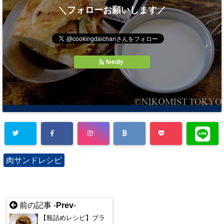
＼フォローお願いします／
feedly
肉サンドレシピ
前の記事 -
Prev
-
【瓶詰めレシピ】ブラ