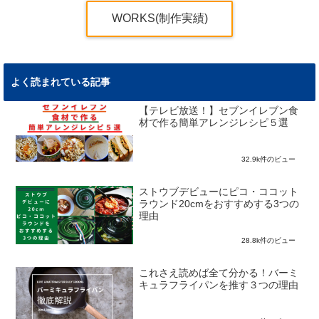
WORKS(制作実績)
よく読まれている記事
【テレビ放送！】セブンイレブン食
材で作る簡単アレンジレシピ５選
32.9k件のビュー
ストウブデビューにピコ・ココット
ラウンド20cmをおすすめする3つの
理由
28.8k件のビュー
これさえ読めば全て分かる！バーミ
キュラフライパンを推す３つの理由