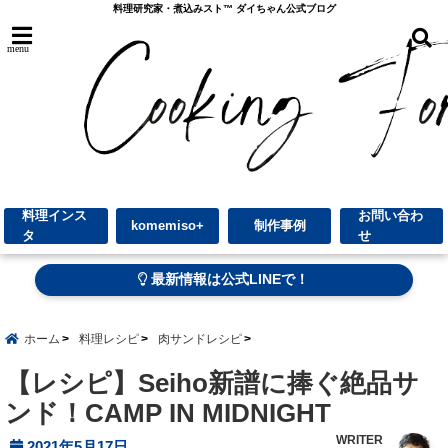
料理研究家・煮込みスト™︎ ダイちゃん公式ブログ
menu
料理インス
お問い合わ
komemiso+
制作事例
タ
せ
最新情報は公式LINEで！
ホーム
料理レシピ
肉サンドレシピ
【レシピ】Seiho新譜に捧ぐ絶品サ
ンド！CAMP IN MIDNIGHT
WRITER
2021年5月17日