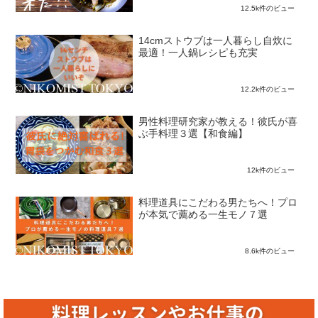
12.5k件のビュー
14cmストウブは一人暮らし自炊に
最適！一人鍋レシピも充実
12.2k件のビュー
男性料理研究家が教える！彼氏が喜
ぶ手料理３選【和食編】
12k件のビュー
料理道具にこだわる男たちへ！プロ
が本気で薦める一生モノ７選
8.6k件のビュー