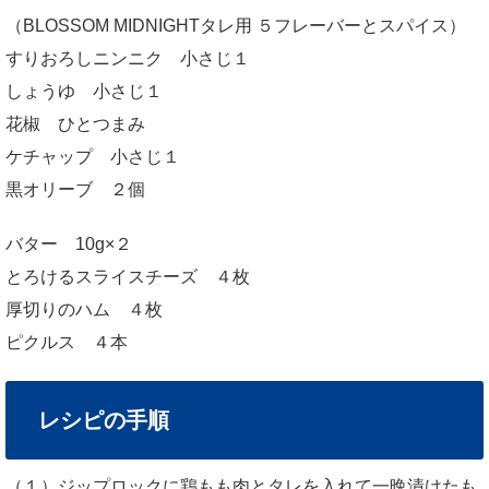
（BLOSSOM MIDNIGHTタレ用 ５フレーバーとスパイス）
すりおろしニンニク 小さじ１
しょうゆ 小さじ１
花椒 ひとつまみ
ケチャップ 小さじ１
黒オリーブ ２個
バター 10g×２
とろけるスライスチーズ ４枚
厚切りのハム ４枚
ピクルス ４本
レシピの手順
（１）ジップロックに鶏もも肉とタレを入れて一晩漬けたも