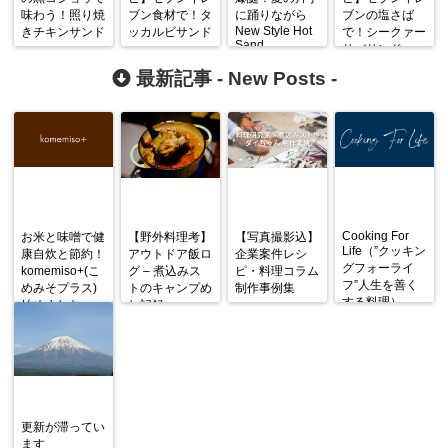
味わう！照り焼
ブン食材で！タ
に踊りながら
ブンの塩さば
New Style Hot
きチキンサンド
ッカルビサンド
で！シークァー
Sand
サバサンド
最新記事 -
New Posts
-
Cooking For
お米と味噌で健
【野外料理考】
【写真撮影込】
Life（”クッキン
康自炊と節約！
アウトドア飯ロ
企業案件レシ
グフォーライ
komemiso+(こ
グ – 煮込みス
ピ・料理コラム
フ”人生を善く
めみそプラス)
トのキャンプめ
制作事例集
する料理）
始めました
し記録
更新が滞ってい
ます