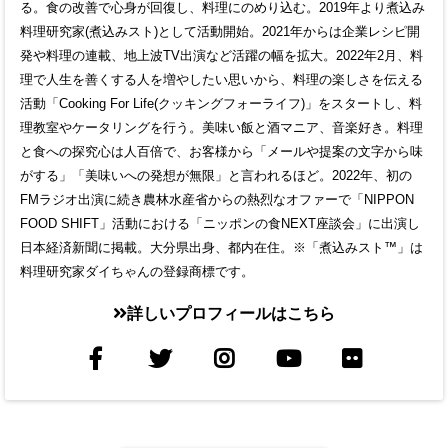
る。食の改善で心身が回復し、料理にのめり込む。2019年より煮込み
料理研究家(煮込みスト)として活動開始。2021年からは企業レシピ開
発や料理の連載、地上波TV出演など活躍の幅を拡大。2022年2月、料
理で人生を善くする人を増やしたい思いから、料理の楽しさを伝える
活動「Cooking For Life(クッキングフォーライフ)」をスタートし、料
理教室やケータリングを行う。美味い飯と酒マニア、音楽好き。料理
と食への探究心は人百倍で、お客様から「メールや提案の文字から味
がする」「美味いへの発想が無限」と言われるほど。2022年、初の
FMラジオ出演に続き農林水産省からの熱烈なオファーで「NIPPON
FOOD SHIFT」活動における「ニッポンの食NEXT座談会」に出演し
日本経済新聞に掲載。大分県出身、都内在住。※「煮込みスト™」は
料理研究家ダイちゃんの登録商標です。
詳しいプロフィールはこちら