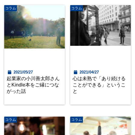
コラム
コラム
2021/05/27
2021/04/27
起業家の小川善太郎さん
心は未熟で「あり続ける
とKindle本をご縁につな
ことができる」というこ
がった話
と
コラム
コラム