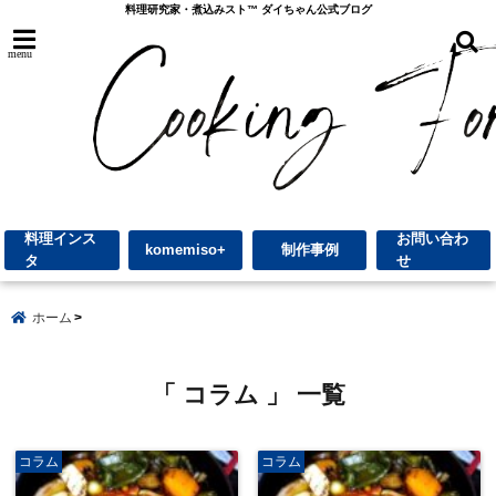
料理研究家・煮込みスト™︎ ダイちゃん公式ブログ
menu
料理インス
お問い合わ
komemiso+
制作事例
タ
せ
ホーム
「 コラム 」 一覧
コラム
コラム