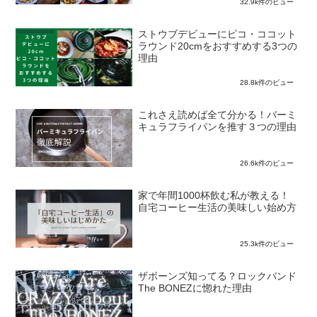
32.9k件のビュー
ストウブデビューにピコ・ココット
ラウンド20cmをおすすめする3つの
理由
28.8k件のビュー
これさえ読めば全て分かる！バーミ
キュラフライパンを推す３つの理由
26.6k件のビュー
家で年間1000杯飲む私が教える！
自宅コーヒー生活の美味しい始め方
25.3k件のビュー
ザボーンズ知ってる？ロックバンド
The BONEZに惚れた理由