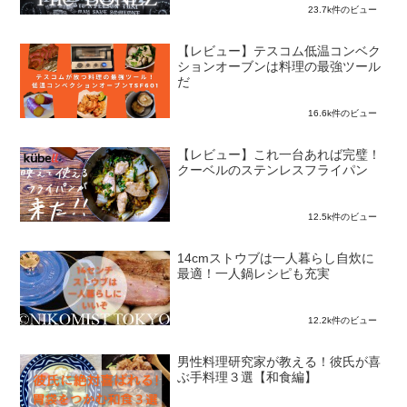
23.7k件のビュー
【レビュー】テスコム低温コンベク
ションオーブンは料理の最強ツール
だ
16.6k件のビュー
【レビュー】これ一台あれば完璧！
クーベルのステンレスフライパン
12.5k件のビュー
14cmストウブは一人暮らし自炊に
最適！一人鍋レシピも充実
12.2k件のビュー
男性料理研究家が教える！彼氏が喜
ぶ手料理３選【和食編】