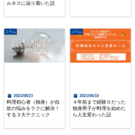
ルネスに辿り着いた話
コラム
コラム
2021/08/23
2021/06/10
料理初心者（独身）が自
４年前まで経験０だった
炊の悩みをラクに解決！
独身男子が料理を始めた
する３大テクニック
ら人生変わった話