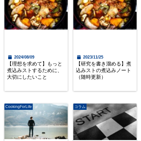
2024/08/09
2023/11/25
【理想を求めて】もっと
【研究を書き溜める】煮
煮込みストするために、
込みストの煮込みノート
大切にしたいこと
（随時更新）
CookingForLife
コラム