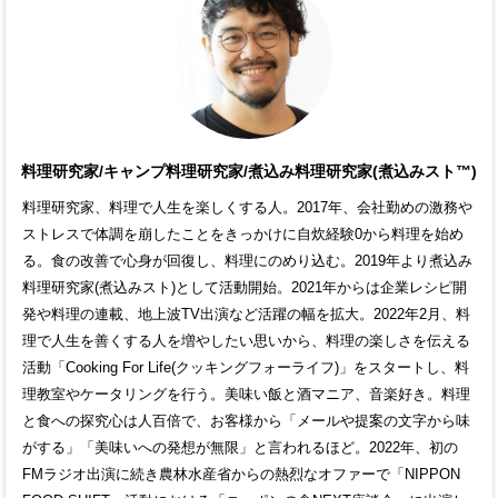
料理研究家/キャンプ料理研究家/煮込み料理研究家(煮込みスト™)
料理研究家、料理で人生を楽しくする人。2017年、会社勤めの激務や
ストレスで体調を崩したことをきっかけに自炊経験0から料理を始め
る。食の改善で心身が回復し、料理にのめり込む。2019年より煮込み
料理研究家(煮込みスト)として活動開始。2021年からは企業レシピ開
発や料理の連載、地上波TV出演など活躍の幅を拡大。2022年2月、料
理で人生を善くする人を増やしたい思いから、料理の楽しさを伝える
活動「Cooking For Life(クッキングフォーライフ)」をスタートし、料
理教室やケータリングを行う。美味い飯と酒マニア、音楽好き。料理
と食への探究心は人百倍で、お客様から「メールや提案の文字から味
がする」「美味いへの発想が無限」と言われるほど。2022年、初の
FMラジオ出演に続き農林水産省からの熱烈なオファーで「NIPPON