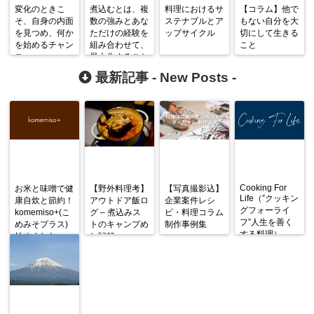
変化のときこ
煮込むとは、複
料理におけるサ
【コラム】他で
そ、自身の内面
数の強みとあな
ステナブルとア
もない自分を大
を見つめ、何か
ただけの経験を
ップサイクル
切にして生きる
を始めるチャン
組み合わせて、
こと
ス
最大化すること
である（煮込み
最新記事 -
New Posts
-
ストの再定義）
Cooking For
お米と味噌で健
【野外料理考】
【写真撮影込】
Life（”クッキン
康自炊と節約！
アウトドア飯ロ
企業案件レシ
グフォーライ
komemiso+(こ
グ – 煮込みス
ピ・料理コラム
フ”人生を善く
めみそプラス)
トのキャンプめ
制作事例集
する料理）
始めました
し記録