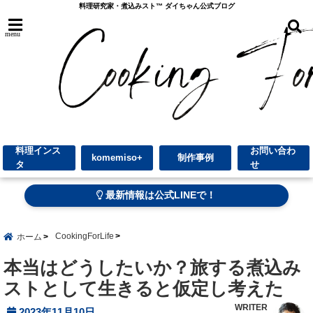
料理研究家・煮込みスト™︎ ダイちゃん公式ブログ
menu
料理インス
お問い合わ
komemiso+
制作事例
タ
せ
最新情報は公式LINEで！
CookingForLife
ホーム
本当はどうしたいか？旅する煮込み
ストとして生きると仮定し考えた
WRITER
2023年11月10日