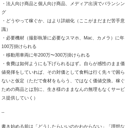
・法人向け商品と個人向け商品、メディア出演でバランシン
グ
・どうやって稼ぐか、はより詳細化（ここがまだまだ苦手意
識）
・必要機材（撮影執筆に必要なスマホ、Mac、カメラ）に年
100万掛けられる
・移動用車両に年200万〜300万掛けられる
・食費は如何ようにも下げられるはず。自らが感性のまま価
値発揮をしていれば、その対価として食料は行く先々で困ら
ないと仮定（ただで食材をもらう、ではなく価値交換。稼ぐ
ための商品とは別に、生き様のままなんの無理もなくサービ
ス提供していく）
‐‐
書き始める前は「どうしたらいいのかわからない」「理想な