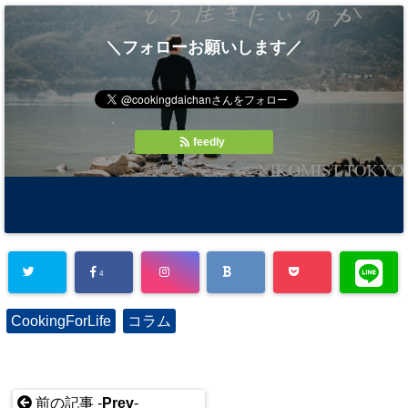
＼フォローお願いします／
feedly
4
CookingForLife
コラム
前の記事 -
Prev
-