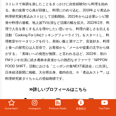
ストレスで体調を崩したことをきっかけに自炊経験0から料理を始め
る。食の改善で心身が回復し、料理にのめり込む。2019年より煮込み
料理研究家(煮込みスト)として活動開始。2021年からは企業レシピ開
発や料理の連載、地上波TV出演など活躍の幅を拡大。2022年2月、料
理で人生を善くする人を増やしたい思いから、料理の楽しさを伝える
活動「Cooking For Life(クッキングフォーライフ)」をスタートし、料
理教室やケータリングを行う。美味い飯と酒マニア、音楽好き。料理
と食への探究心は人百倍で、お客様から「メールや提案の文字から味
がする」「美味いへの発想が無限」と言われるほど。2022年、初の
FMラジオ出演に続き農林水産省からの熱烈なオファーで「NIPPON
FOOD SHIFT」活動における「ニッポンの食NEXT座談会」に出演し
日本経済新聞に掲載。大分県出身、都内在住。※「煮込みスト™」は
料理研究家ダイちゃんの登録商標です。
詳しいプロフィールはこちら
komemiso+
Instagram
Podcast Radio
YouTube
筆者紹介