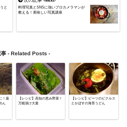
次の記事 -
Next
-
とうと
料理写真とSNSに強いプロカメラマンが
教える！美味しい写真講座
事 -
Related Posts
-
に！薬
【レシピ】高知の恵み野菜！
【レシピ】ビーツのピクルス
めん
万能漬け大葉
とかぼすの海苔うどん