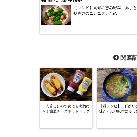
前の記事 -
Prev
-
【レシピ】高知の恵み野菜！あま
鶏胸肉のニンニクいため
関連記
一人暮らしの朝食にも晩酌に
【麺レシピ】二日酔い
も！簡単チーズホットドッグ
味たっぷり味噌にゅう