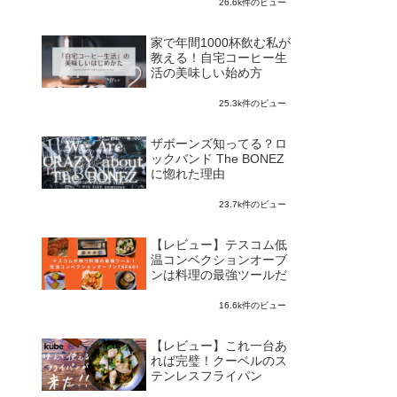
26.6k件のビュー
家で年間1000杯飲む私が
教える！自宅コーヒー生
活の美味しい始め方
25.3k件のビュー
ザボーンズ知ってる？ロ
ックバンド The BONEZ
に惚れた理由
23.7k件のビュー
【レビュー】テスコム低
温コンベクションオーブ
ンは料理の最強ツールだ
16.6k件のビュー
【レビュー】これ一台あ
れば完璧！クーベルのス
テンレスフライパン