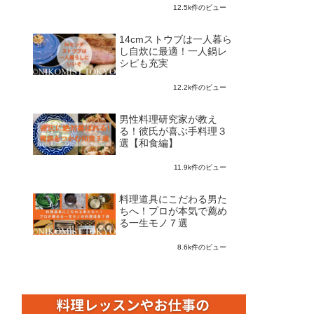
12.5k件のビュー
14cmストウブは一人暮ら
し自炊に最適！一人鍋レ
シピも充実
12.2k件のビュー
男性料理研究家が教え
る！彼氏が喜ぶ手料理３
選【和食編】
11.9k件のビュー
料理道具にこだわる男た
ちへ！プロが本気で薦め
る一生モノ７選
8.6k件のビュー