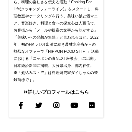
ら、料理の楽しさを伝える活動「Cooking For
Life(クッキングフォーライフ)」をスタートし、料
理教室やケータリングを行う。美味い飯と酒マニ
ア、音楽好き。料理と食への探究心は人百倍で、
お客様から「メールや提案の文字から味がする」
「美味いへの発想が無限」と言われるほど。2022
年、初のFMラジオ出演に続き農林水産省からの
熱烈なオファーで「NIPPON FOOD SHIFT」活動
における「ニッポンの食NEXT座談会」に出演し
日本経済新聞に掲載。大分県出身、都内在住。
※「煮込みスト™」は料理研究家ダイちゃんの登
録商標です。
詳しいプロフィールはこちら