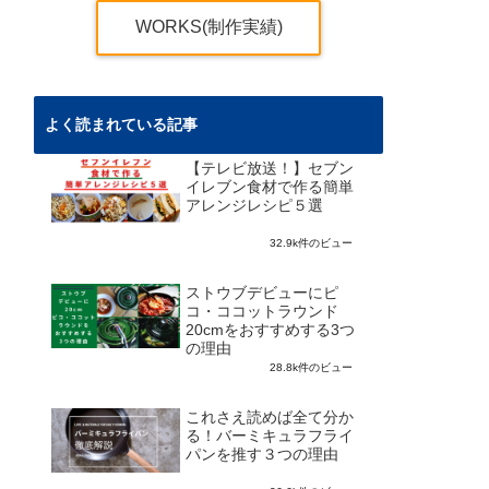
WORKS(制作実績)
よく読まれている記事
【テレビ放送！】セブン
イレブン食材で作る簡単
アレンジレシピ５選
32.9k件のビュー
ストウブデビューにピ
コ・ココットラウンド
20cmをおすすめする3つ
の理由
28.8k件のビュー
これさえ読めば全て分か
る！バーミキュラフライ
パンを推す３つの理由