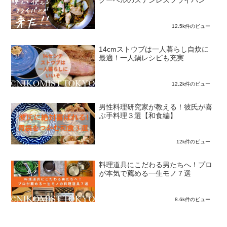
クーベルのステンレスフライパン
12.5k件のビュー
14cmストウブは一人暮らし自炊に
最適！一人鍋レシピも充実
12.2k件のビュー
男性料理研究家が教える！彼氏が喜
ぶ手料理３選【和食編】
12k件のビュー
料理道具にこだわる男たちへ！プロ
が本気で薦める一生モノ７選
8.6k件のビュー