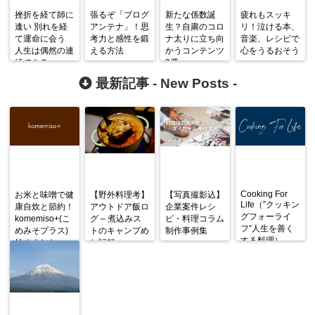
挫折を経て師に
張るぞ「ブログ
新たな係数誕
疲れもスッキ
逢い 別れを経
アンテナ」！思
生？自粛のコロ
リ！泣ける本、
て運命に会う
考力と感性を鍛
ナ太りに立ち向
音楽、レシピで
人生は偶然の連
える方法
かうコンテンツ
心をうるおそう
続である
3選
最新記事 -
New Posts
-
Cooking For
お米と味噌で健
【野外料理考】
【写真撮影込】
Life（”クッキン
康自炊と節約！
アウトドア飯ロ
企業案件レシ
グフォーライ
komemiso+(こ
グ – 煮込みス
ピ・料理コラム
フ”人生を善く
めみそプラス)
トのキャンプめ
制作事例集
する料理）
始めました
し記録