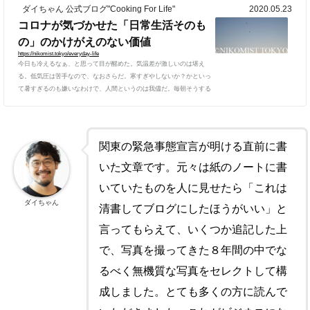
ダイちゃん 公式ブログ"Cooking For Life"
2020.05.23
コロナが気づかせた「日常生活そのも
の」のかけがえのない価値
https://nikomist.tokyo/everyday-life
今日も冷えるなぁ、と思って目が醒めた。気温差が激しいのは堪え
る。低気圧は苦手なので、なおさらだ。寒すぎやしないか？かといっ
て暑すぎるのも嫌いなわけで、人間というのは我儘だ。毎朝そうする
ように、部屋着のままマスクをして早朝の散歩に出た。なにか信仰が
あるわけでもない（こう前提を置いておかないと、変な誤解をされた
くないという窮屈な思いもありながら）のに、毎朝神社に行くこと
が、自粛生活以降習慣になっている。何かを願う、祈ると言うよりは
関東の緊急事態宣言が明ける直前に書
「今日一日、こう暮らそうと思います」というようなことを、そこに
いる...
いた文章です。元々は紙のノートに書
いていたものを人に見せたら「これは
ダイちゃん
清書してブログにしたほうがいい」と
言ってもらえて、いくつか追記した上
で、写真を撮ってきた８年間の中でな
るべく無機質な写真をセレクトして構
成しました。とても多くの方に読んで