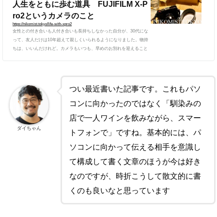
人生をともに歩む道具 FUJIFILM X-P
ro2というカメラのこと
https://nikomist.tokyo/life-with-xpro2
女性との付き合いも人付き合いも長持ちしなかった自分が、30代にな
って、友人だけは10年超えて親しくいられるようになりました。物持
ちは、いいんだけれど。カメラもいつも、早めのお別れを迎えること
が多かったけれど、この相棒FUJIFILM X-Pro2は、発売日の16年3月
からずっとそばにいてくれています。こんなに寄り添って、人生のど
ん底も、そこから立ち上がって再びの修行も、併走してくれたカメラ
はないな、と思います。死んだ魚の目で覗いてたファインダーと、今
つい最近書いた記事です。これもパソ
新たな生命を得て光を見据えるファインダー。アイピースは割れて外
れ...
コンに向かったのではなく「馴染みの
店で一人ワインを飲みながら、スマー
ダイちゃん
トフォンで」ですね。基本的には、パ
ソコンに向かって伝える相手を意識し
て構成して書く文章のほうが今は好き
なのですが、時折こうして散文的に書
くのも良いなと思っています