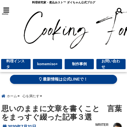
料理研究家・煮込みスト™︎ ダイちゃん公式ブログ
menu
料理インス
お問い合わ
komemiso+
制作事例
タ
せ
最新情報は公式LINEで！
ホーム
心を満たす
思いのままに文章を書くこと 言葉
をまっすぐ綴った記事３選
WRITER
2020年7月31日