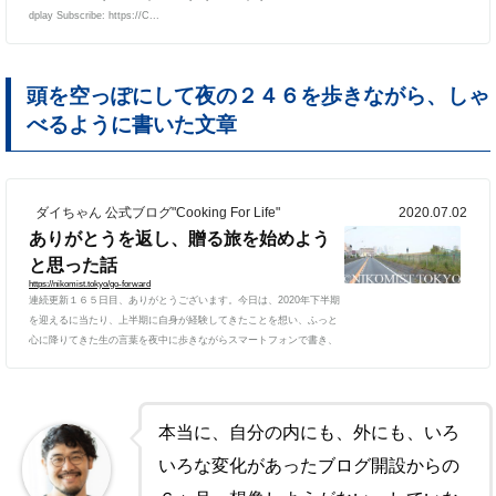
dplay Subscribe: https://C...
頭を空っぽにして夜の２４６を歩きながら、しゃ
べるように書いた文章
ダイちゃん 公式ブログ"Cooking For Life"
2020.07.02
ありがとうを返し、贈る旅を始めよう
と思った話
https://nikomist.tokyo/go-forward
連続更新１６５日目、ありがとうございます。今日は、2020年下半期
を迎えるに当たり、上半期に自身が経験してきたことを想い、ふっと
心に降りてきた生の言葉を夜中に歩きながらスマートフォンで書き、
SNSで投稿したものがとても反響をいただいたので、一部編集したも
のをブログ記事に残したいと思います。たまにこういう記事（SEOも
資産性も気にせず、アーカイブとして書くもの）があるのも、自分で
はいいものだと思っています＾＾ 控えていたお酒を、上半期本当に
本当に、自分の内にも、外にも、いろ
よく頑張った自分を労いたくて封を開けて、つい会いたい人達に会...
いろな変化があったブログ開設からの