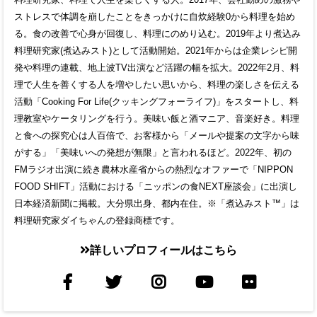
ストレスで体調を崩したことをきっかけに自炊経験0から料理を始め
る。食の改善で心身が回復し、料理にのめり込む。2019年より煮込み
料理研究家(煮込みスト)として活動開始。2021年からは企業レシピ開
発や料理の連載、地上波TV出演など活躍の幅を拡大。2022年2月、料
理で人生を善くする人を増やしたい思いから、料理の楽しさを伝える
活動「Cooking For Life(クッキングフォーライフ)」をスタートし、料
理教室やケータリングを行う。美味い飯と酒マニア、音楽好き。料理
と食への探究心は人百倍で、お客様から「メールや提案の文字から味
がする」「美味いへの発想が無限」と言われるほど。2022年、初の
FMラジオ出演に続き農林水産省からの熱烈なオファーで「NIPPON
FOOD SHIFT」活動における「ニッポンの食NEXT座談会」に出演し
日本経済新聞に掲載。大分県出身、都内在住。※「煮込みスト™」は
料理研究家ダイちゃんの登録商標です。
詳しいプロフィールはこちら