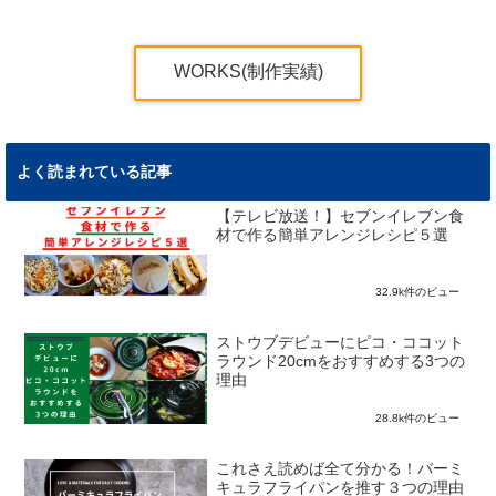
WORKS(制作実績)
よく読まれている記事
【テレビ放送！】セブンイレブン食
材で作る簡単アレンジレシピ５選
32.9k件のビュー
ストウブデビューにピコ・ココット
ラウンド20cmをおすすめする3つの
理由
28.8k件のビュー
これさえ読めば全て分かる！バーミ
キュラフライパンを推す３つの理由