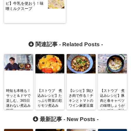
ピ】牛乳を使おう！味
噌ミルクスープ
関連記事 -
Related Posts
-
時短も本格も！
【ストウブ 煮
【レシピ】鶏ひ
【ストウブ 煮
サッと＆ドヤで
込みレシピ】た
き肉で作る！チ
込みレシピ】豚
楽しむ、365日
っぷり野菜の彩
キンとトマトの
肉と春キャベツ
迷わない煮込み
りモツ煮込み
ワイン麻婆豆腐
の味噌しょうが
料理
ナンプラー煮込
み
最新記事 -
New Posts
-