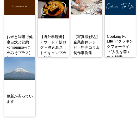
Cooking For
お米と味噌で健
【野外料理考】
【写真撮影込】
Life（”クッキン
康自炊と節約！
アウトドア飯ロ
企業案件レシ
グフォーライ
komemiso+(こ
グ – 煮込みス
ピ・料理コラム
フ”人生を善く
めみそプラス)
トのキャンプめ
制作事例集
する料理）
始めました
し記録
更新が滞ってい
ます