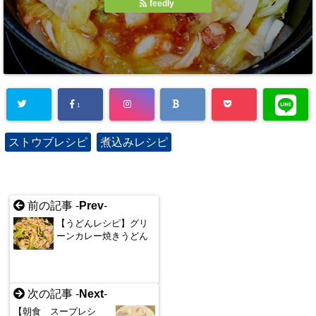
feedly
1
ストウブレシピ
煮込みレシピ
前の記事 -
Prev
-
【うどんレシピ】グリ
ーンカレー焼きうどん
次の記事 -
Next
-
【朝食 スープレシ