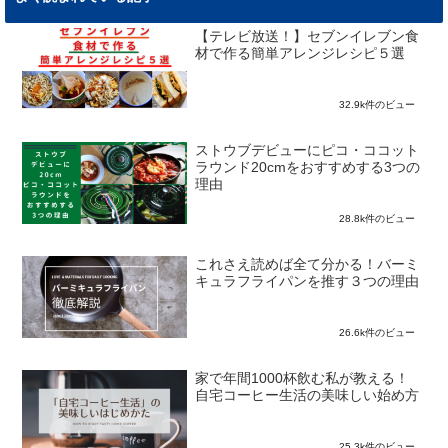
【テレビ放送！】セブンイレブン食
材で作る簡単アレンジレシピ５選
32.9k件のビュー
ストウブデビューにピコ・ココット
ラウンド20cmをおすすめする3つの
理由
28.8k件のビュー
これさえ読めば全て分かる！バーミ
キュラフライパンを推す３つの理由
26.6k件のビュー
家で年間1000杯飲む私が教える！
自宅コーヒー生活の美味しい始め方
25.3k件のビュー