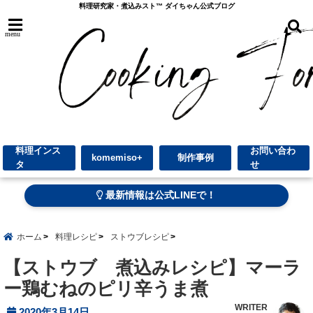
料理研究家・煮込みスト™︎ ダイちゃん公式ブログ
menu
料理インス
お問い合わ
komemiso+
制作事例
タ
せ
最新情報は公式LINEで！
ホーム
料理レシピ
ストウブレシピ
【ストウブ 煮込みレシピ】マーラ
ー鶏むねのピリ辛うま煮
WRITER
2020年3月14日