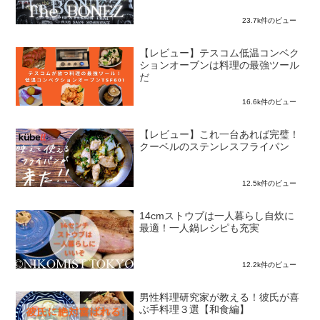
23.7k件のビュー
【レビュー】テスコム低温コンベク
ションオーブンは料理の最強ツール
だ
16.6k件のビュー
【レビュー】これ一台あれば完璧！
クーベルのステンレスフライパン
12.5k件のビュー
14cmストウブは一人暮らし自炊に
最適！一人鍋レシピも充実
12.2k件のビュー
男性料理研究家が教える！彼氏が喜
ぶ手料理３選【和食編】