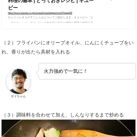
料理の基本 | とっておきレシピ | キユー
ピー
https://www.kewpie.co.jp/recipes/knowledge/article/37/page03/
ロメインレタスの下ごしらえについてご紹介します。キユーピー「と
っておきレシピ」では、日々の食生活に役立つ素材や料理の情報を提
供しています。
（２）フライパンにオリーブオイル、にんにくチューブをい
れ、香りが出たら具材を入れる
火力強めで一気に！
ダイちゃん
（３）調味料を合わせて加え、しんなりするまで炒める