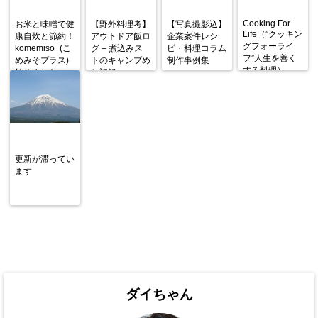
Cooking For
お米と味噌で健
【野外料理考】
【写真撮影込】
Life（”クッキン
康自炊と節約！
アウトドア飯ロ
企業案件レシ
グフォーライ
komemiso+(こ
グ – 煮込みス
ピ・料理コラム
フ”人生を善く
めみそプラス)
トのキャンプめ
制作事例集
する料理）
始めました
し記録
更新が滞ってい
ます
ダイちゃん