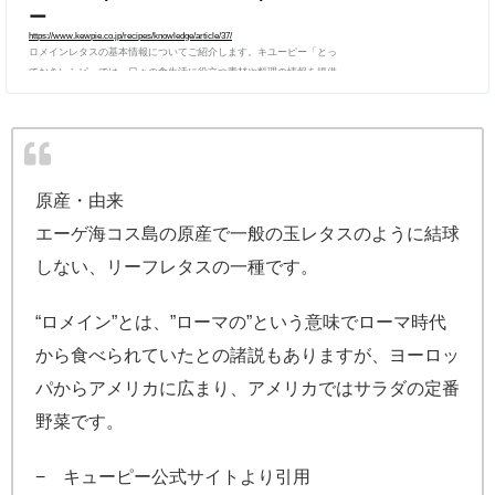
ー
https://www.kewpie.co.jp/recipes/knowledge/article/37/
ロメインレタスの基本情報についてご紹介します。キユーピー「とっ
ておきレシピ」では、日々の食生活に役立つ素材や料理の情報を提供
しています。
原産・由来
エーゲ海コス島の原産で一般の玉レタスのように結球
しない、リーフレタスの一種です。
“ロメイン”とは、”ローマの”という意味でローマ時代
から食べられていたとの諸説もありますが、ヨーロッ
パからアメリカに広まり、アメリカではサラダの定番
野菜です。
− キューピー公式サイトより引用