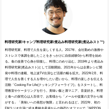
料理研究家/キャンプ料理研究家/煮込み料理研究家(煮込みスト™)
料理研究家、料理で人生を楽しくする人。2017年、会社勤めの激務や
ストレスで体調を崩したことをきっかけに自炊経験0から料理を始め
る。食の改善で心身が回復し、料理にのめり込む。2019年より煮込み
料理研究家(煮込みスト)として活動開始。2021年からは企業レシピ開
発や料理の連載、地上波TV出演など活躍の幅を拡大。2022年2月、料
理で人生を善くする人を増やしたい思いから、料理の楽しさを伝える
活動「Cooking For Life(クッキングフォーライフ)」をスタートし、料
理教室やケータリングを行う。美味い飯と酒マニア、音楽好き。料理
と食への探究心は人百倍で、お客様から「メールや提案の文字から味
がする」「美味いへの発想が無限」と言われるほど。2022年、初の
FMラジオ出演に続き農林水産省からの熱烈なオファーで「NIPPON