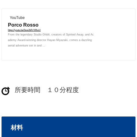
YouTube
Porco Rosso
https://youtu.be/3weJbRrVMwU
From the legendary Studio Ghibli, creators of Spirited Away, and Ac
ademy Award-winning director Hayao Miyazaki, comes a dazzling
aerial adventure set in and ...
所要時間 １０分程度
材料