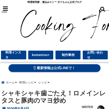
料理研究家・煮込みスト™︎ ダイちゃん公式ブログ
menu
料理インス
お問い合わ
komemiso+
制作事例
タ
せ
最新情報は公式LINEで！
ホーム
料理レシピ
レシピ
シャキシャキ歯ごたえ！ロメインレ
タスと豚肉のマヨ炒め
WRITER
2020年5月4日