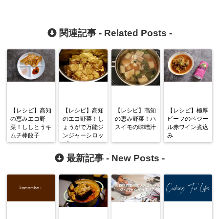
関連記事 -
Related Posts
-
【レシピ】高知
【レシピ】高知
【レシピ】高知
【レシピ】極厚
の恵みエコ野
のエコ野菜！し
の恵み野菜！ハ
ビーフのベジー
菜！ししとうキ
ょうがで万能ジ
スイモの味噌汁
ル赤ワイン煮込
ムチ棒餃子
ンジャーシロッ
み
プ
最新記事 -
New Posts
-