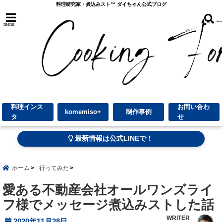
料理研究家・煮込みスト™︎ ダイちゃん公式ブログ
menu
料理インス
お問い合わ
komemiso+
制作事例
タ
せ
最新情報は公式LINEで！
ホーム
行ってみた
愛ある不動産会社オールワンズライ
フ様でメッセージ煮込みストした話
WRITER
2020年11月28日