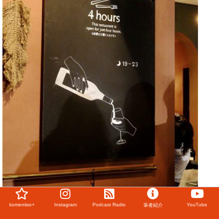
komemiso+
Instagram
Podcast Radio
YouTube
筆者紹介