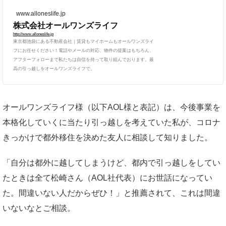
www.alloneslife.jp
株式会社オールワンズライフ
http://www.alloneslife.jp
東京都池袋にある不動産会社｜賃貸もマイホームもオールワンズライ
フにお任せください！電話やメールの対応、物件の提案はもちろん、
アフターフォローまで私たちは自信を持って取り組んでおります。最
高の引っ越しをオールワンズライフで。
オールワンズライフ様（以下AOL様と表記）は、今後事業を
本格化していくに当たり引っ越しを考えていた私が、コロナ
きっかけで都外移住を決めた友人に相談して知りました。
「自分は都外に越してしまうけど、都内で引っ越しをしてい
たときは全て松崎さん（AOL社代表）にお世話になってい
た。間違いない人だからぜひ！」と推薦されて、これは間違
いないなとご相談。