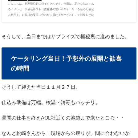
こんにちは、料理研究家のダイちゃんです。今日は、新たな試みであ
る「メッセージ煮込みスト（依頼者の思いやストーリーを込めた煮込
み料理を、お客様の要望に合わせて届けるサービス）」で開発したレ
シピです！詳細は下記記事をごらんくださいね。 所要時間 ３０分
程度材料リスト（具材）４人分牛肩ロース切り落とし 200g 玉ね
ぎ 1玉えのき 1束バター 20gオリーブオイル 大さじ２お好きな野
そうして、当日まではサプライズで極秘裏に進めました。
菜（根菜類がよい） 適量（写真はかぶ、大根などマグカップ1杯程
度）クローブパウダー 小さじ１お湯 200mlコンソメキューブ 1/2
オレ...
ケータリング当日！予想外の展開と歓喜
の時間
そうして迎えた当日１１月２７日。
仕込み準備は万端。検温・消毒もバッチリ。
昼間の仕事を終えAOL社近くの池袋まで来たところ・・
なんと松崎さんから「現場からの戻りが、間に合わないか