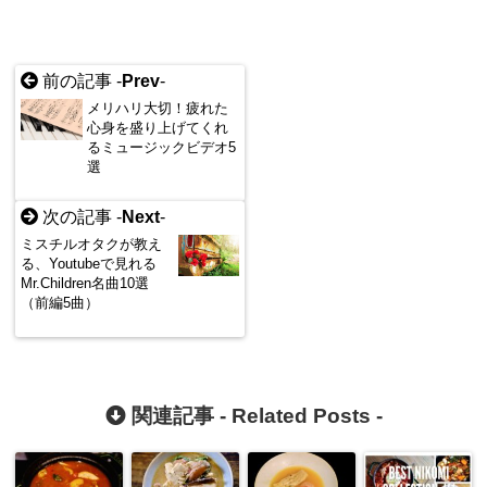
前の記事 -
Prev
-
メリハリ大切！疲れた
心身を盛り上げてくれ
るミュージックビデオ5
選
次の記事 -
Next
-
ミスチルオタクが教え
る、Youtubeで見れる
Mr.Children名曲10選
（前編5曲）
関連記事 -
Related Posts
-