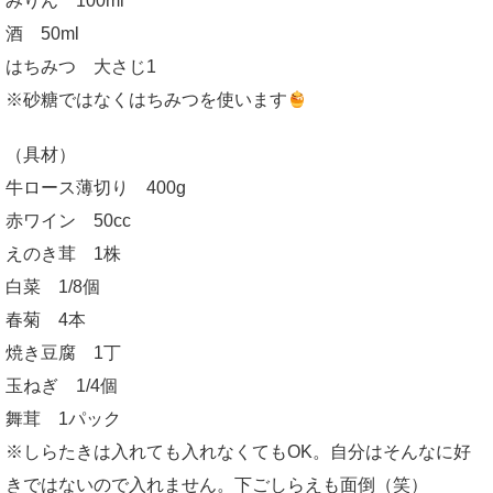
みりん 100ml
酒 50ml
はちみつ 大さじ1
※砂糖ではなくはちみつを使います
（具材）
牛ロース薄切り 400g
赤ワイン 50cc
えのき茸 1株
白菜 1/8個
春菊 4本
焼き豆腐 1丁
玉ねぎ 1/4個
舞茸 1パック
※しらたきは入れても入れなくてもOK。自分はそんなに好
きではないので入れません。下ごしらえも面倒（笑）