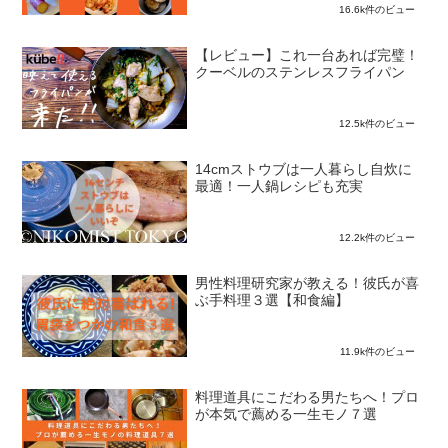
16.6k件のビュー
【レビュー】これ一台あれば完璧！
クーベルのステンレスフライパン
12.5k件のビュー
14cmストウブは一人暮らし自炊に
最適！一人鍋レシピも充実
12.2k件のビュー
男性料理研究家が教える！彼氏が喜
ぶ手料理３選【和食編】
11.9k件のビュー
料理道具にこだわる男たちへ！プロ
が本気で薦める一生モノ７選