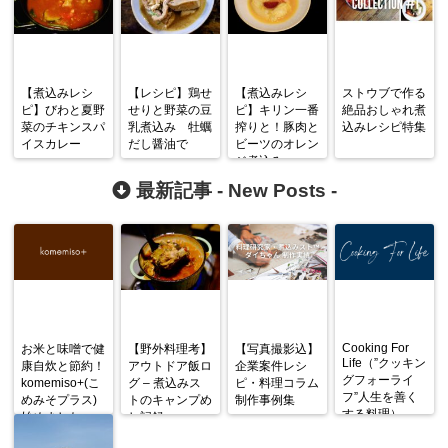
【煮込みレシ
【レシピ】鶏せ
【煮込みレシ
ストウブで作る
ピ】びわと夏野
せりと野菜の豆
ピ】キリン一番
絶品おしゃれ煮
菜のチキンスパ
乳煮込み 牡蠣
搾りと！豚肉と
込みレシピ特集
イスカレー
だし醤油で
ビーツのオレン
ジ煮込み
最新記事 -
New Posts
-
Cooking For
お米と味噌で健
【野外料理考】
【写真撮影込】
Life（”クッキン
康自炊と節約！
アウトドア飯ロ
企業案件レシ
グフォーライ
komemiso+(こ
グ – 煮込みス
ピ・料理コラム
フ”人生を善く
めみそプラス)
トのキャンプめ
制作事例集
する料理）
始めました
し記録