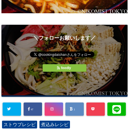
＼フォローお願いします／
feedly
47
1
ストウブレシピ
煮込みレシピ