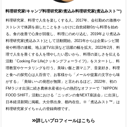
料理研究家/キャンプ料理研究家/煮込み料理研究家(煮込みスト™)
料理研究家、料理で人生を楽しくする人。2017年、会社勤めの激務や
ストレスで体調を崩したことをきっかけに自炊経験0から料理を始め
る。食の改善で心身が回復し、料理にのめり込む。2019年より煮込み
料理研究家(煮込みスト)として活動開始。2021年からは企業レシピ開
発や料理の連載、地上波TV出演など活躍の幅を拡大。2022年2月、料
理で人生を善くする人を増やしたい思いから、料理の楽しさを伝える
活動「Cooking For Life(クッキングフォーライフ)」をスタートし、料
理教室やケータリングを行う。美味い飯と酒マニア、音楽好き。料理
と食への探究心は人百倍で、お客様から「メールや提案の文字から味
がする」「美味いへの発想が無限」と言われるほど。2022年、初の
FMラジオ出演に続き農林水産省からの熱烈なオファーで「NIPPON
FOOD SHIFT」活動における「ニッポンの食NEXT座談会」に出演し
日本経済新聞に掲載。大分県出身、都内在住。※「煮込みスト™」は
料理研究家ダイちゃんの登録商標です。
詳しいプロフィールはこちら