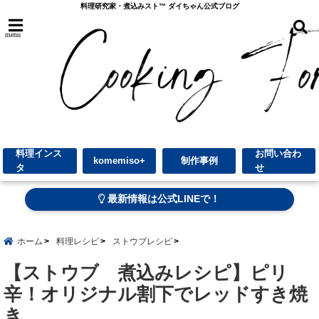
料理研究家・煮込みスト™︎ ダイちゃん公式ブログ
menu
料理インス
お問い合わ
komemiso+
制作事例
タ
せ
最新情報は公式LINEで！
ホーム
料理レシピ
ストウブレシピ
【ストウブ 煮込みレシピ】ピリ
辛！オリジナル割下でレッドすき焼
き