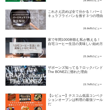
28.8k件のビュー
これさえ読めば全て分かる！バーミ
キュラフライパンを推す３つの理由
26.6k件のビュー
家で年間1000杯飲む私が教える！
自宅コーヒー生活の美味しい始め方
25.3k件のビュー
ザボーンズ知ってる？ロックバンド
The BONEZに惚れた理由
23.7k件のビュー
【レビュー】テスコム低温コンベク
ションオーブンは料理の最強ツール
だ