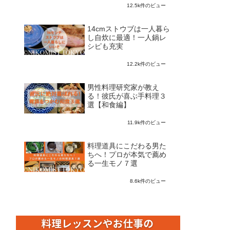
12.5k件のビュー
14cmストウブは一人暮ら
し自炊に最適！一人鍋レ
シピも充実
12.2k件のビュー
男性料理研究家が教え
る！彼氏が喜ぶ手料理３
選【和食編】
11.9k件のビュー
料理道具にこだわる男た
ちへ！プロが本気で薦め
る一生モノ７選
8.6k件のビュー