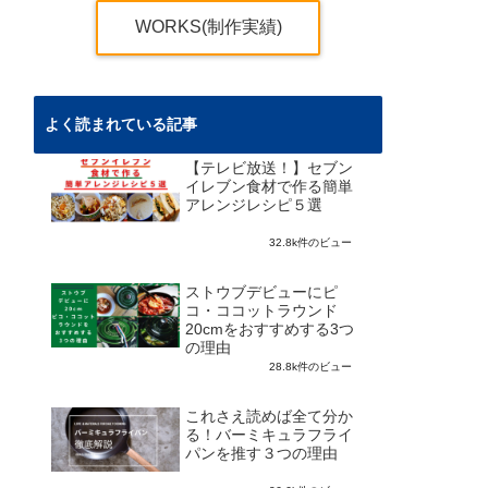
WORKS(制作実績)
よく読まれている記事
【テレビ放送！】セブン
イレブン食材で作る簡単
アレンジレシピ５選
32.8k件のビュー
ストウブデビューにピ
コ・ココットラウンド
20cmをおすすめする3つ
の理由
28.8k件のビュー
これさえ読めば全て分か
る！バーミキュラフライ
パンを推す３つの理由