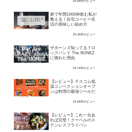
26.6k件のビュー
家で年間1000杯飲む私が
教える！自宅コーヒー生
活の美味しい始め方
25.3k件のビュー
ザボーンズ知ってる？ロ
ックバンド The BONEZ
に惚れた理由
23.7k件のビュー
【レビュー】テスコム低
温コンベクションオーブ
ンは料理の最強ツールだ
16.6k件のビュー
【レビュー】これ一台あ
れば完璧！クーベルのス
テンレスフライパン