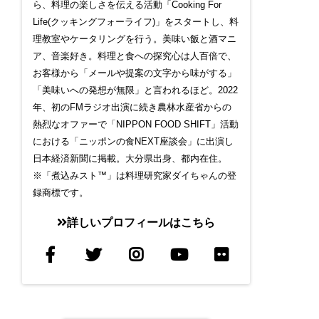
ら、料理の楽しさを伝える活動「Cooking For
Life(クッキングフォーライフ)」をスタートし、料
理教室やケータリングを行う。美味い飯と酒マニ
ア、音楽好き。料理と食への探究心は人百倍で、
お客様から「メールや提案の文字から味がする」
「美味いへの発想が無限」と言われるほど。2022
年、初のFMラジオ出演に続き農林水産省からの
熱烈なオファーで「NIPPON FOOD SHIFT」活動
における「ニッポンの食NEXT座談会」に出演し
日本経済新聞に掲載。大分県出身、都内在住。
※「煮込みスト™」は料理研究家ダイちゃんの登
録商標です。
詳しいプロフィールはこちら