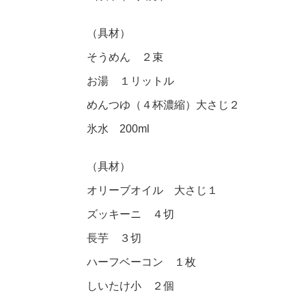
（具材）
そうめん ２束
お湯 １リットル
めんつゆ（４杯濃縮）大さじ２
氷水 200ml
（具材）
オリーブオイル 大さじ１
ズッキーニ ４切
長芋 ３切
ハーフベーコン １枚
しいたけ小 ２個