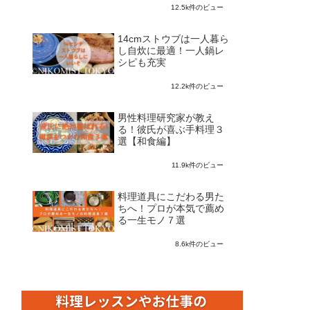
12.5k件のビュー
14cmストウブは一人暮ら
し自炊に最適！一人鍋レ
シピも充実
12.2k件のビュー
男性料理研究家が教え
る！彼氏が喜ぶ手料理３
選【和食編】
11.9k件のビュー
料理道具にこだわる男た
ちへ！プロが本気で薦め
る一生モノ７選
8.6k件のビュー