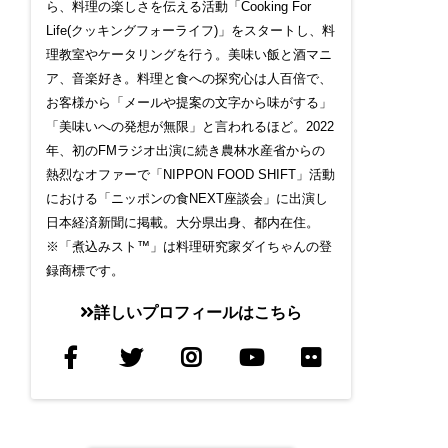
ら、料理の楽しさを伝える活動「Cooking For
Life(クッキングフォーライフ)」をスタートし、料
理教室やケータリングを行う。美味い飯と酒マニ
ア、音楽好き。料理と食への探究心は人百倍で、
お客様から「メールや提案の文字から味がする」
「美味いへの発想が無限」と言われるほど。2022
年、初のFMラジオ出演に続き農林水産省からの
熱烈なオファーで「NIPPON FOOD SHIFT」活動
における「ニッポンの食NEXT座談会」に出演し
日本経済新聞に掲載。大分県出身、都内在住。
※「煮込みスト™」は料理研究家ダイちゃんの登
録商標です。
詳しいプロフィールはこちら