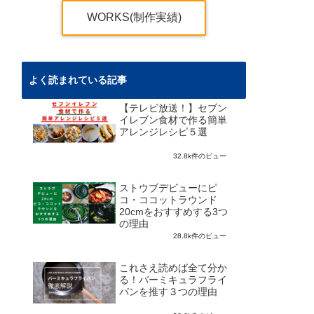
WORKS(制作実績)
よく読まれている記事
【テレビ放送！】セブン
イレブン食材で作る簡単
アレンジレシピ５選
32.8k件のビュー
ストウブデビューにピ
コ・ココットラウンド
20cmをおすすめする3つ
の理由
28.8k件のビュー
これさえ読めば全て分か
る！バーミキュラフライ
パンを推す３つの理由