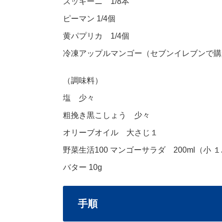
ズッキーニ 1/8本
ピーマン 1/4個
黄パプリカ 1/4個
冷凍アップルマンゴー（セブンイレブンで購
（調味料）
塩 少々
粗挽き黒こしょう 少々
オリーブオイル 大さじ１
野菜生活100 マンゴーサラダ 200ml（小 
バター 10g
手順