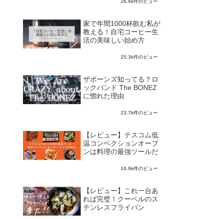
26.6k件のビュー
家で年間1000杯飲む私が
教える！自宅コーヒー生
活の美味しい始め方
25.3k件のビュー
ザボーンズ知ってる？ロ
ックバンド The BONEZ
に惚れた理由
23.7k件のビュー
【レビュー】テスコム低
温コンベクションオーブ
ンは料理の最強ツールだ
16.6k件のビュー
【レビュー】これ一台あ
れば完璧！クーベルのス
テンレスフライパン