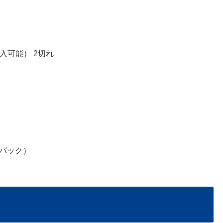
入可能） 2切れ
１パック）