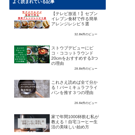
よく読まれている記事
【テレビ放送！】セブン
イレブン食材で作る簡単
アレンジレシピ５選
32.8k件のビュー
ストウブデビューにピ
コ・ココットラウンド
20cmをおすすめする3つ
の理由
28.8k件のビュー
これさえ読めば全て分か
る！バーミキュラフライ
パンを推す３つの理由
26.6k件のビュー
家で年間1000杯飲む私が
教える！自宅コーヒー生
活の美味しい始め方