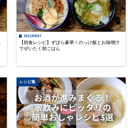
2021/09/27
る
【朝食レシピ】ずぼら豪華！のっけ飯とお味噌汁
でぜいたく朝ごはん
レシピ集