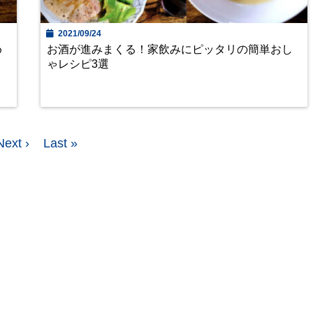
2021/09/24
め
お酒が進みまくる！家飲みにピッタリの簡単おし
ゃレシピ3選
Next ›
Last »