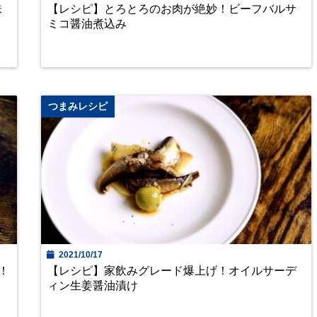
味
【レシピ】とろとろのお肉が絶妙！ビーフバルサ
ミコ醤油煮込み
つまみレシピ
2021/10/17
！
【レシピ】家飲みグレード爆上げ！オイルサーデ
ィン生姜醤油漬け