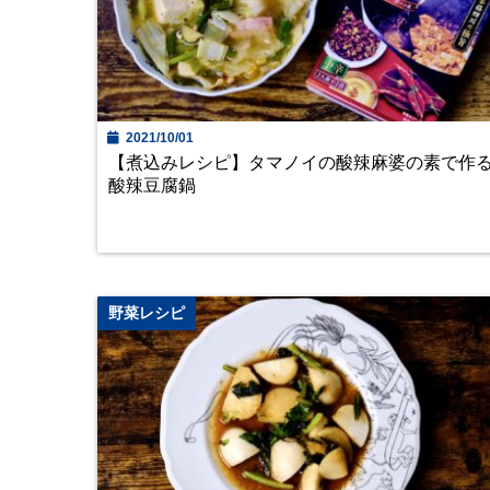
2021/10/01
【煮込みレシピ】タマノイの酸辣麻婆の素で作
酸辣豆腐鍋
野菜レシピ