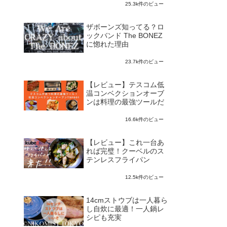
25.3k件のビュー
ザボーンズ知ってる？ロ
ックバンド The BONEZ
に惚れた理由
23.7k件のビュー
【レビュー】テスコム低
温コンベクションオーブ
ンは料理の最強ツールだ
16.6k件のビュー
【レビュー】これ一台あ
れば完璧！クーベルのス
テンレスフライパン
12.5k件のビュー
14cmストウブは一人暮ら
し自炊に最適！一人鍋レ
シピも充実