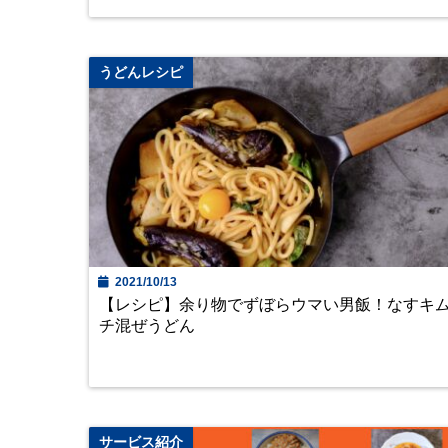
うどんレシピ
2021/10/13
【レシピ】余り物でずぼらウマい男飯！なすキ
チ混ぜうどん
サービス紹介