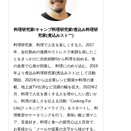
料理研究家/キャンプ料理研究家/煮込み料理研
究家(煮込みスト™)
料理研究家、料理で人生を楽しくする人。2017
年、会社勤めの激務やストレスで体調を崩したこ
とをきっかけに自炊経験0から料理を始める。食
の改善で心身が回復し、料理にのめり込む。2019
年より煮込み料理研究家(煮込みスト)として活動
開始。2021年からは企業レシピ開発や料理の連
載、地上波TV出演など活躍の幅を拡大。2022年2
月、料理で人生を善くする人を増やしたい思いか
ら、料理の楽しさを伝える活動「Cooking For
Life(クッキングフォーライフ)」をスタートし、料
理教室やケータリングを行う。美味い飯と酒マニ
ア、音楽好き。料理と食への探究心は人百倍で、
お客様から「メールや提案の文字から味がする」