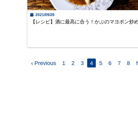
2021/09/26
【レシピ】酒に最高に合う！かぶのマヨポン炒
‹ Previous
1
2
3
4
5
6
7
8