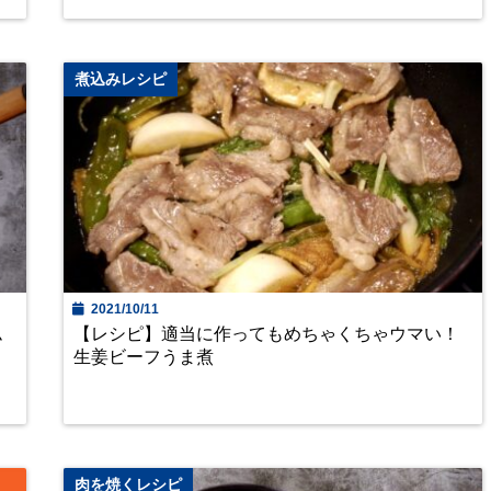
煮込みレシピ
2021/10/11
ム
【レシピ】適当に作ってもめちゃくちゃウマい！
生姜ビーフうま煮
肉を焼くレシピ