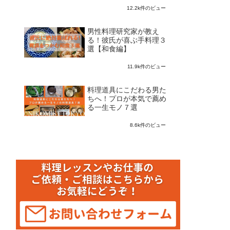
12.2k件のビュー
男性料理研究家が教え
る！彼氏が喜ぶ手料理３
選【和食編】
11.9k件のビュー
料理道具にこだわる男た
ちへ！プロが本気で薦め
る一生モノ７選
8.6k件のビュー